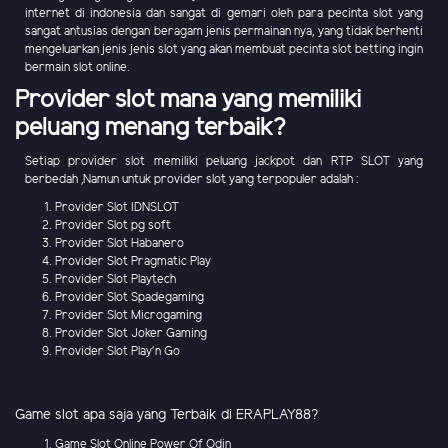
internet di indonesia dan sangat di gemari oleh para pecinta slot yang
sangat antusias dengan beragam jenis permainan nya, yang tidak berhenti
mengeluarkan jenis jenis slot yang akan membuat pecinta slot betting ingin
bermain slot online.
Provider slot mana yang memiliki
peluang menang terbaik?
Setiap provider slot memiliki peluang jackpot dan RTP SLOT yang
berbedah ,Namun untuk provider slot yang terpopuler adalah :
Provider Slot IDNSLOT
Provider Slot pg soft
Provider Slot Habanero
Provider Slot Pragmatic Play
Provider Slot Playtech
Provider Slot Spadegaming
Provider Slot Microgaming
Provider Slot Joker Gaming
Provider Slot Play'n Go
Game slot apa saja yang Terbaik di ERAPLAY88?
Game Slot Online Power Of Odin