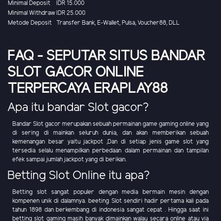
Minimal Deposit
IDR 15.000
Minimal Withdraw
IDR 25.000
Metode Deposit
Transfer Bank, E-Wallet, Pulsa, Voucher88, DLL
FAQ - SEPUTAR SITUS BANDAR
SLOT GACOR ONLINE
TERPERCAYA ERAPLAY88
Apa itu bandar Slot gacor?
Bandar Slot gacor merupakan sebuah permainan game gaming online yang
di sering di mainkan seluruh dunia, dan akan memberikan sebuah
kemenangan besar yaitu jackpot ,Dan di setiap jenis game slot yang
tersedia selalu menampilkan perbedaan dalam permainan dan tampilan
efek sampai jumlah jackpot yang di berikan.
Betting Slot Online itu apa?
Betting slot sangat populer dengan media bermain mesin dengan
kompenen unik di dalamnya. beeting Slot sendiri hadir pertama kali pada
tahun 1898 dan berkembang di indonesia sangat cepat . Hingga saat ini
betting slot gaming masih banyak dimainkan walau secara online atau via