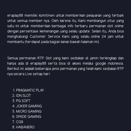
eraplay88 memiliki komitmen untuk memberikan pelayanan yang terbaik
untuk semua member nya. Oleh karena itu, Kami membangun situs yang
satu ini untuk memberikan berbagai info terbaru permainan slot online
dengan persentase kemenangan yang selalu update. Selain itu, Anda bisa
menghubungi Customer Service Kami yang selalu online 24 jam untuk
membantu (terdapat pada bagian kanan bawah halaman ini).
Semua permainan RTP Slot yang kami sediakan di jamin terlengkap dan
hanya ada di eraplay88 serta bisa di akses melalui google indonesia.
Berikut ini adalah beberapa jenis permainan yang telah kami sediakan RTP
nya secara Live setiap hari:
PRAGMATIC PLAY
IDN SLOT
PG SOFT
JOKER GAMING
MICRO GAMING
SPADE GAMING
CQ9
HABANERO