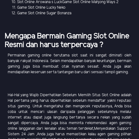
Slot Online Arowana s LuckGame Slot Online Mahjong Ways 2
Game Slot Online Lucky Neko
Game Slot Online Sugar Bonanza
Mengapa Bermain Gaming Slot Online
Resmi dan harus terpercaya ?
Permainan gaming online terutama slot saat ini sangat diminati oleh
banyak rakyat Indonesia. Selain mendapatkan banyak keuntungan, bermain
gaming juga bisa membuat otak nyaman sesaat. Anda juga akan
mendapatkan keseruan serta tantangan baru dari sensasi tampil gaming.
Hal-Hal yang Wajib Diperhatikan Sebelum Memilih Situs Slot Online adalah
Hal pertama yang harus diperhatikan sebelum mendaftar yakni reputasi
situs gaming. Untuk mengetahui dan mengecek reputasinya, Anda bisa
coba untuk mencari ulasan daripada pelanggan sebelumnya melalui
internet atau dapat juga langsung bertanya secara rekan yang sudah
sangat dipercaya. Anda juga bisa meminta rekomendasi agen gaming
online langganan dari kenalan atau teman terdekat,Menyediakan Support
Sistem 24 Jam ,Anda juga harus memastikan kalau agen gaming pilihan