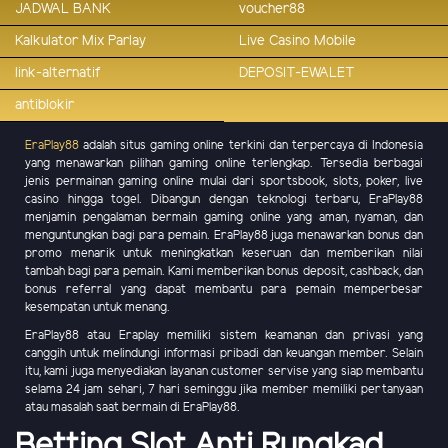
JADWAL BANK
voucher88
Kalkulator Mix Parlay
Live Casino Mobile
link-alternatif
DEPOSIT-EWALET
antiblokir
EraPlay88
adalah situs gaming online terkini dan terpercaya di Indonesia
yang menawarkan pilihan gaming online terlengkap. Tersedia berbagai
jenis permainan gaming online mulai dari sportsbook, slots, poker, live
casino hingga togel. Dibangun dengan teknologi terbaru, EraPlay88
menjamin pengalaman bermain gaming online yang aman, nyaman, dan
menguntungkan bagi para pemain. EraPlay88 juga menawarkan bonus dan
promo menarik untuk meningkatkan keseruan dan memberikan nilai
tambah bagi para pemain. Kami memberikan bonus deposit, cashback, dan
bonus referral yang dapat membantu para pemain memperbesar
kesempatan untuk menang.
EraPlay88 atau Eraplay memiliki sistem keamanan dan privasi yang
canggih untuk melindungi informasi pribadi dan keuangan member. Selain
itu, kami juga menyediakan layanan customer servise yang siap membantu
selama 24 jam sehari, 7 hari seminggu jika member memiliki pertanyaan
atau masalah saat bermain di EraPlay88.
Betting Slot Anti Rungkad