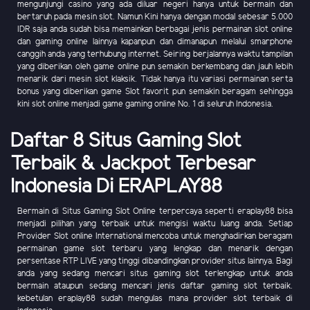
mengunjungi casino yang ada diluar negeri hanya untuk bermain dan
bertaruh pada mesin slot. Namun Kini hanya dengan modal sebesar 5.000
IDR saja anda sudah bisa memainkan berbagai jenis permainan slot online
dan gaming online lainnya kapanpun dan dimanapun melalui smarphone
canggih anda yang terhubung internet. Seiring berjalannya waktu tampilan
yang diberikan oleh game online pun semakin berkembang dan jauh lebih
menarik dari mesin slot klaksik. Tidak hanya itu variasi permainan serta
bonus yang diberikan game Slot favorit pun semakin beragam sehingga
kini slot online menjadi game gaming online No. 1 di seluruh Indonesia.
Daftar 8 Situs Gaming Slot
Terbaik & Jackpot Terbesar
Indonesia Di ERAPLAY88
Bermain di Situs Gaming Slot Online terpercaya seperti eraplay88 bisa
menjadi pilihan yang terbaik untuk mengisi waktu luang anda. Setiap
Provider Slot online International mencoba untuk menghadirkan beragam
permainan game slot terbaru yang lengkap dan menarik dengan
persentase RTP LIVE yang tinggi dibandingkan provider situs lainnya. Bagi
anda yang sedang mencari situs gaming slot terlengkap untuk anda
bermain ataupun sedang mencari jenis daftar gaming slot terbaik.
kebetulan eraplay88 sudah mengulas mana provider slot terbaik di