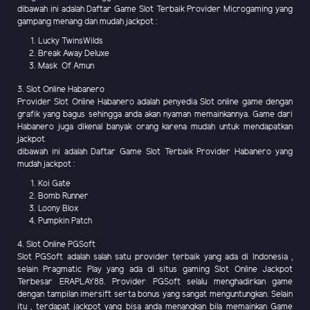
dibawah ini adalah Daftar Game Slot Terbaik Provider Microgaming yang
gampang menang dan mudah jackpot :
Lucky TwinsWilds
Break Away Deluxe
Mask Of Amun
3. Slot Online Habanero
Provider Slot Online Habanero adalah penyedia Slot online game dengan
grafik yang bagus sehingga anda akan nyaman memainkannya. Game dari
Habanero juga dikenal banyak orang karena mudah untuk mendapatkan
jackpot
dibawah ini adalah Daftar Game Slot Terbaik Provider Habanero yang
mudah jackpot :
Koi Gate
Bomb Runner
Loony Blox
Pumpkin Patch
4. Slot Online PGSoft
Slot PGSoft adalah salah satu provider terbaik yang ada di Indonesia ,
selain Pragmatic Play yang ada di situs gaming Slot Online Jackpot
Terbesar ERAPLAY88. Provider PGSoft selalu menghadirkan game
dengan tampilan imersift serta bonus yang sangat menguntungkan. Selain
itu , terdapat jackpot yang bisa anda menangkan bila memainkan Game