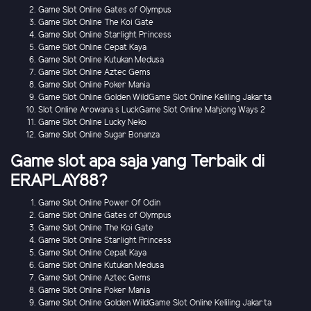
Game Slot Online Gates of Olympus
Game Slot Online The Koi Gate
Game Slot Online Starlight Princess
Game Slot Online Cepat Kaya
Game Slot Online Kutukan Medusa
Game Slot Online Aztec Gems
Game Slot Online Poker Mania
Game Slot Online Golden WildGame Slot Online Keliling Jakarta
Slot Online Arowana s LuckGame Slot Online Mahjong Ways 2
Game Slot Online Lucky Neko
Game Slot Online Sugar Bonanza
Game slot apa saja yang Terbaik di
ERAPLAY88?
Game Slot Online Power Of Odin
Game Slot Online Gates of Olympus
Game Slot Online The Koi Gate
Game Slot Online Starlight Princess
Game Slot Online Cepat Kaya
Game Slot Online Kutukan Medusa
Game Slot Online Aztec Gems
Game Slot Online Poker Mania
Game Slot Online Golden WildGame Slot Online Keliling Jakarta