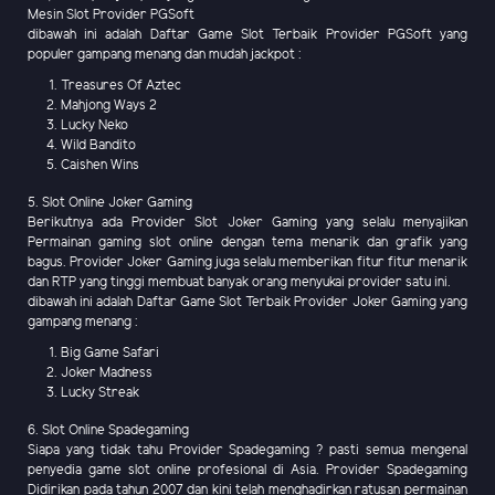
Mesin Slot Provider PGSoft
dibawah ini adalah Daftar Game Slot Terbaik Provider PGSoft yang
populer gampang menang dan mudah jackpot :
Treasures Of Aztec
Mahjong Ways 2
Lucky Neko
Wild Bandito
Caishen Wins
5. Slot Online Joker Gaming
Berikutnya ada Provider Slot Joker Gaming yang selalu menyajikan
Permainan gaming slot online dengan tema menarik dan grafik yang
bagus. Provider Joker Gaming juga selalu memberikan fitur fitur menarik
dan RTP yang tinggi membuat banyak orang menyukai provider satu ini.
dibawah ini adalah Daftar Game Slot Terbaik Provider Joker Gaming yang
gampang menang :
Big Game Safari
Joker Madness
Lucky Streak
6. Slot Online Spadegaming
Siapa yang tidak tahu Provider Spadegaming ? pasti semua mengenal
penyedia game slot online profesional di Asia. Provider Spadegaming
Didirikan pada tahun 2007 dan kini telah menghadirkan ratusan permainan